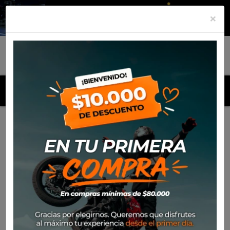
×
MENU
Inicio
Productos
Neumático Rinaldi 300*21 SH31