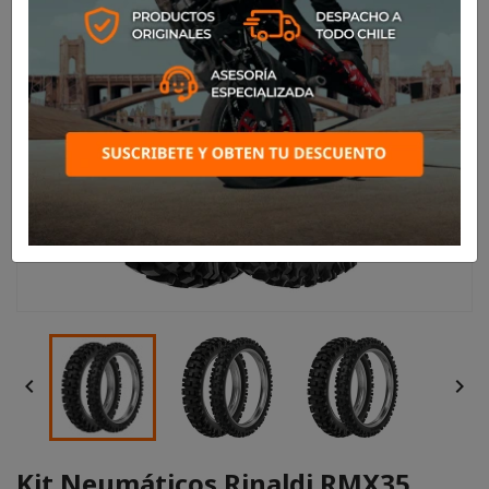


Kit Neumáticos Rinaldi RMX35