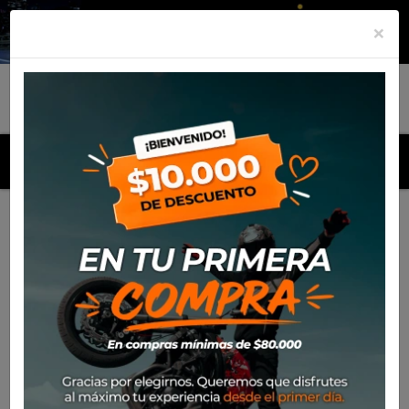
×
MENU
Inicio
Productos
Kit Neumáticos Rinaldi RMX35 80/100-21
+ 110/90-19
Pack