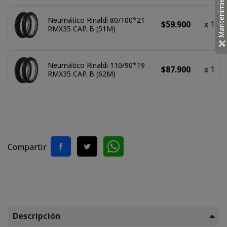
Mantenimiento
Neumático Rinaldi 80/100*21
$59.900
x 1
RMX35 CAP. B (51M)
Neumático Rinaldi 110/90*19
$87.900
x 1
RMX35 CAP. B (62M)
Compartir
Descripción