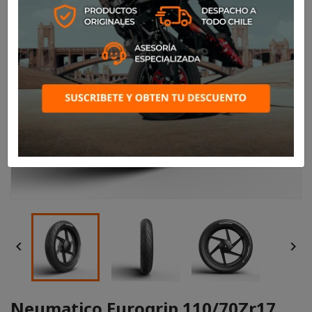


Neumatico Eurogrip 110/70Zr17