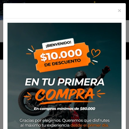
×
MENU
Inicio
Productos
Neumatico Eurogrip 110/70Zr17 54W Tl
Protorq Extreme