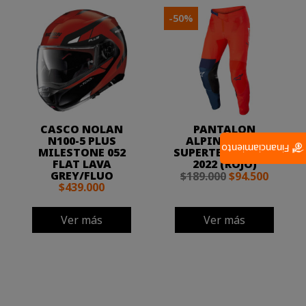
-50%
CASCO NOLAN
PANTALON
N100-5 PLUS
ALPINESTARS
Financiamiento
MILESTONE 052
SUPERTECH BLAZE
FLAT LAVA
2022 (ROJO)
GREY/FLUO
$189.000
$94.500
$439.000
Ver más
Ver más