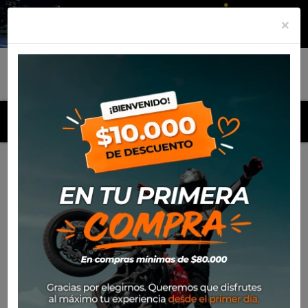
×
MENU
Inicio
Productos
Calceta Alpinestars MX-Plus 1