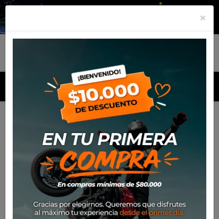
×
MENU
Inicio
Productos
Mica Nolan SP Visor N104/Evo/Absolute
NMS-03L (Transparente) SR-NFR