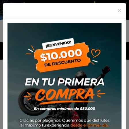
×
MENU
Inicio
Productos
Guante Alpinestars Radar 2021
(Azul/Rosado)