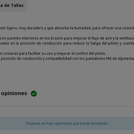
a de Tallas
liéster ligero, muy duradero y que absorbe la humedad, para ofrecer una como
con paneles interiores en los brazos para mejorar el flujo de aire y la ventilaci
as en la posición de conducción para reducir la fatiga del piloto y cuentan
n costuras para facilitar su uso y mejorar el confort del piloto.
a posición de conducción y compatibilidad con los pantalones MX de Alpinesta
e opiniones

Todavía no hay opiniones para este producto.