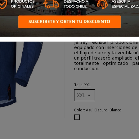
Con un diseño de chasis lige
jersey Techstar proporciona
equipado con inserciones de
el flujo de aire y la ventila
un perfil trasero ampliado, e
totalmente optimizado p
conducción.
Talla: XXL
Color: Azul Oscuro, Blanco
Azul
Oscuro,
Blanco