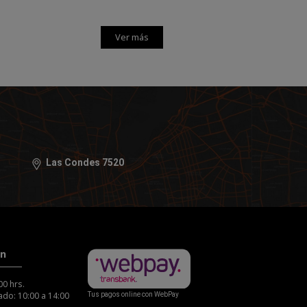
Ver más
Las Condes 7520
ón
00 hrs.
do: 10:00 a 14:00
Tus pagos online con WebPay