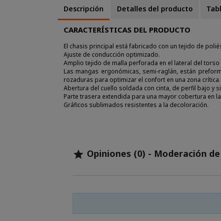
Descripción
Detalles del producto
Tabl
CARACTERÍSTICAS DEL PRODUCTO
El chasis principal está fabricado con un tejido de po
Ajuste de conducción optimizado.
Amplio tejido de malla perforada en el lateral del torso 
Las mangas ergonómicas, semi-raglán, están preformad
rozaduras para optimizar el confort en una zona crítica.
Abertura del cuello soldada con cinta, de perfil bajo y si
Parte trasera extendida para una mayor cobertura en l
Gráficos sublimados resistentes a la decoloración.
Opiniones (0) - Moderación d
