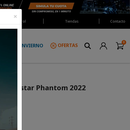
×
Red Castrol
Tiendas
Contacto
INVIERNO
OFERTAS
N
rs Techstar Phantom 2022
SCUENTO