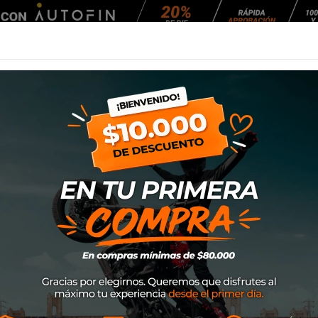
Agendar Mantención
EQUIPAMIENTO
NEUMÁTICOS
MANTENCIÓ
r Phantom 2022 (Azul Oscuro)
Polera Alpinesta
(Azul Oscuro)
SKU
3760122-772
$30.800
30% DE DE
$44.000