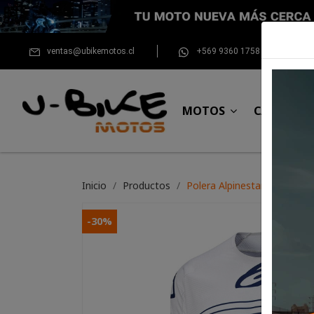
ventas@ubikemotos.cl
+569 9360 1758
MOTOS
CASCOS
Inicio
Productos
Polera Alpinestars Techsta
-30%