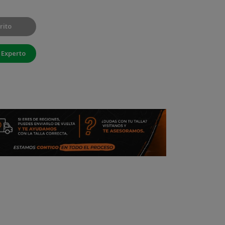
rito
 Experto