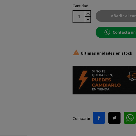
Cantidad
Añadir al car
Contacta un

Últimas unidades en stock
Compartir