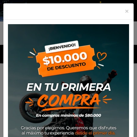
×
MENU
Inicio
Productos
Polera Alpinestars Kids Wonderland