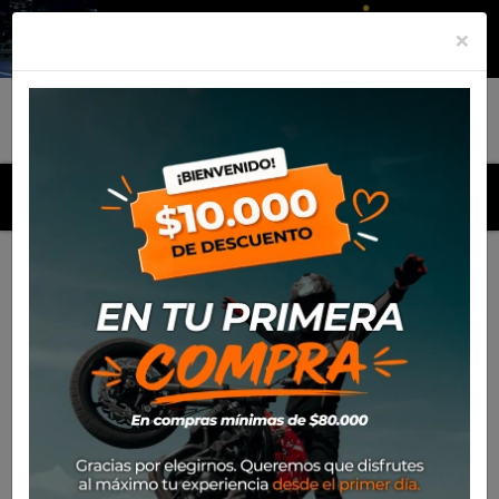
×
MENU
Inicio
Productos
Polera Alpinestars Quest