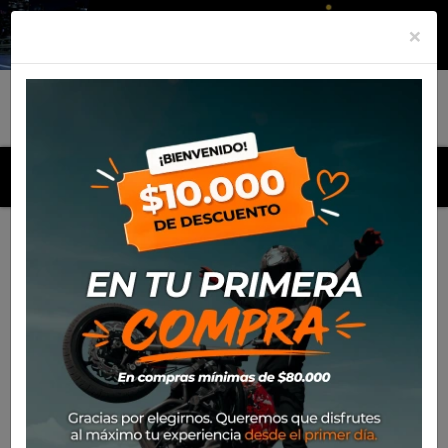
×
MENU
Inicio
Productos
Botin Sidi Liber Mid