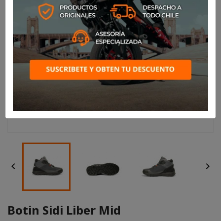


Botin Sidi Liber Mid