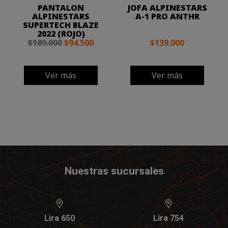
PANTALON
JOFA ALPINESTARS
ALPINESTARS
A-1 PRO ANTHR
SUPERTECH BLAZE
2022 (ROJO)
$189.000
$94.500
$139.000
Ver más
Ver más
Nuestras sucursales
Lira 650
Lira 754