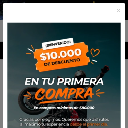
×
MENU
Inicio
Productos
Neumatico Eurogrip 2.75-18 48P 6Pr Teg
Att455R Remora