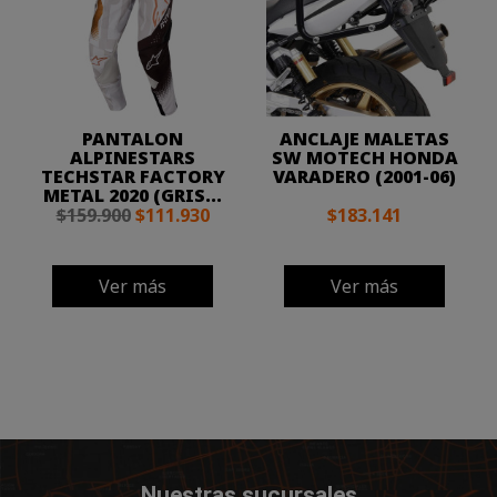
PANTALON
ANCLAJE MALETAS
ALPINESTARS
SW MOTECH HONDA
TECHSTAR FACTORY
VARADERO (2001-06)
METAL 2020 (GRIS...
$159.900
$111.930
$183.141
Ver más
Ver más
Nuestras sucursales