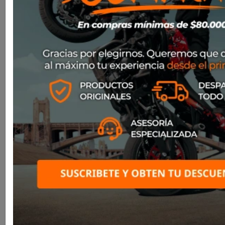


Bota Sidi Xpower Sc Black/Grey