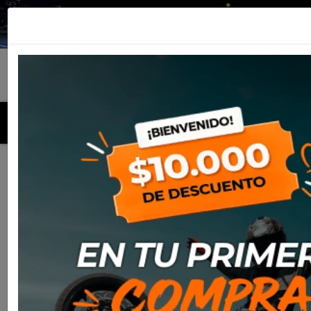
MENU
Inicio
Productos
Equipamiento
Para el piloto
Off-
Road
Botas
Bota Sidi Xpower Sc Black/Grey