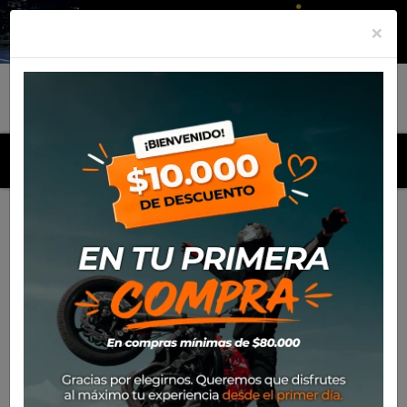
×
MENU
Inicio
Productos
Equipamiento
Para el piloto
Calle
Cascos
Casco Nolan N70-2 X Turbine 349