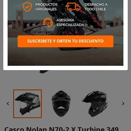


Casco Nolan N70-2 X Turbine 349