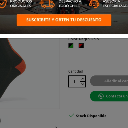
para obtener más información o ayu
necesidades
Talla: 37-42
Color: Negro, Rojo
Negro,
Negro,
Verde
Rojo
Cantidad
Añadir al car
Contacta un

Stock Disponible