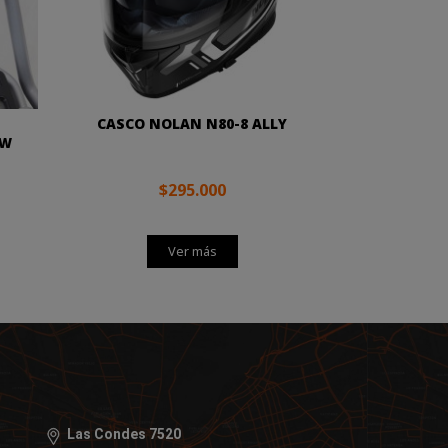
H
CASCO NOLAN N80-8 ALLY
MW
$295.000
Ver más
Las Condes 7520