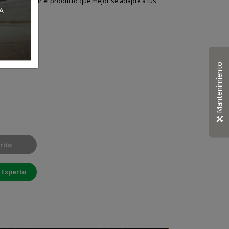
da para elegir el producto que mejor se adapte a tus
Mantenimiento
rito
 Experto