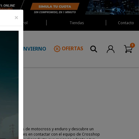
×
Red Castrol
Tiendas
Contacto
INVIERNO
OFERTAS
N
s
a tus aventuras de motocross y enduro y descubre un
ento. No dudes en contactar con el equipo de Crosshop