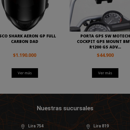
SCO SHARK AERON GP FULL
PORTA GPS SW MOTEC
CARBON DAD
COCKPIT GPS MOUNT B
R1200 GS ADV...
$1.190.000
$44.900
Ver más
Ver más
Nuestras sucursales
Lira 754
Lira 819