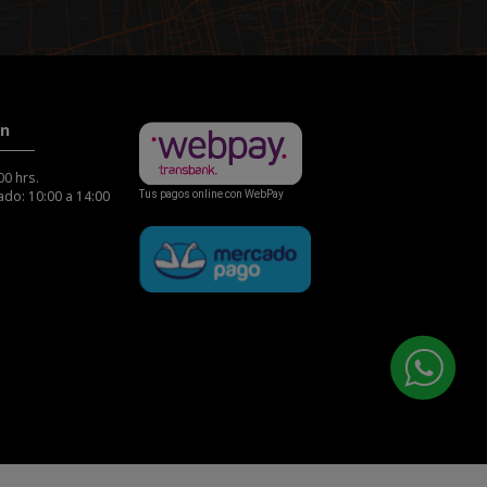
ón
00 hrs.
do: 10:00 a 14:00
Tus pagos online con WebPay