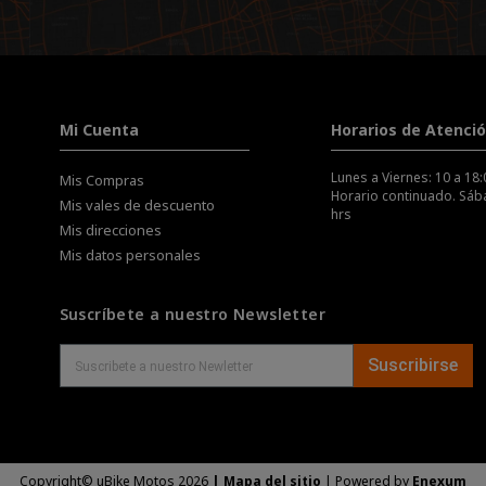
Mi Cuenta
Horarios de Atenci
Lunes a Viernes: 10 a 18:
Mis Compras
Horario continuado. Sába
Mis vales de descuento
hrs
Mis direcciones
Mis datos personales
Suscríbete a nuestro Newsletter
Suscribirse
Copyright© uBike Motos 2026
|
Mapa del sitio
| Powered by
Enexum