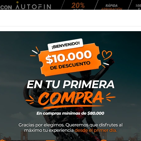
Agendar Mantención
EQUIPAMIENTO
NEUMÁTICOS
MANTENCIÓ
idi Woops
Calceta Sidi Woop
SKU
8017732599445
$19.900
Elige los calcetines Sidi Woops par
nuevo nivel de comodidad y rendimi