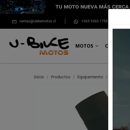
ventas@ubikemotos.cl
+569 9360 1758
MOTOS
CASCOS
Inicio
Productos
Equipamiento
Calceta S