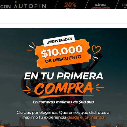
Agendar Mantención
EQUIPAMIENTO
NEUMÁTICOS
MANTENCIÓ
di Sts-3 Lady
Guante Spidi Sts-
Marca
Spidi
SKU
A220026
$129.000
Guante de piel STS-3 Mujer 