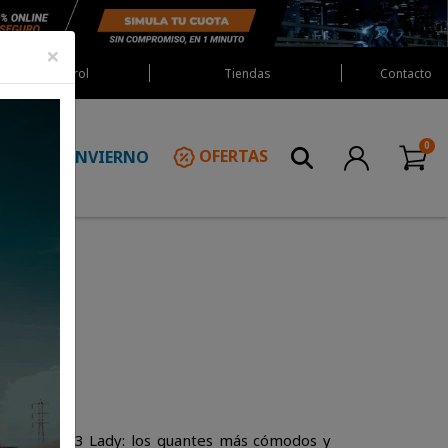
×
Red Castrol
Tiendas
Contacto
INVIERNO
OFERTAS
N
3 Lady
SPIDI STS-3 Lady: los guantes más cómodos y