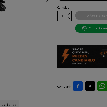

Cantidad
Añadir al car
Contacta un
Compartir
 de tallas