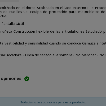
olchado en el dorso Acolchado en el lado externo PPE Protec
ón de nudillos CE: Equipo de protección para motocicletas 
220A
Pantalla táctil
uñeca Construcción flexible de las articulationes Estudiado 
ta vestibilidad y sensibilidad cuando se conduce Gamuza sinté
 usar secadora - Línea de secado a la sombra - No planchar - No
e opiniones

Todavía no hay opiniones para este producto.