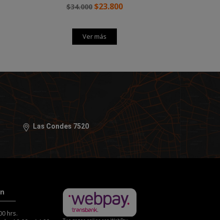
$23.800
$34.000
Ver más
Las Condes 7520
ón
00 hrs.