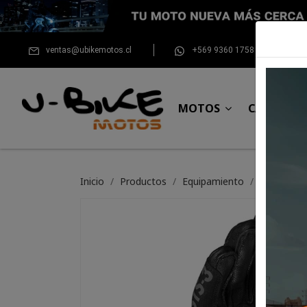
ventas@ubikemotos.cl
+569 9360 1758
MOTOS
CASCOS
Inicio
Productos
Equipamiento
Guante Spi