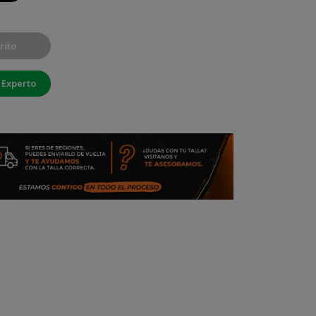
rito
 Experto