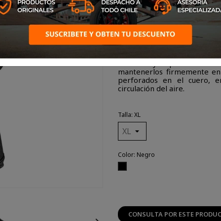
fáciles de usar de la colec
estructura de cuero de ca
ligereza y extrema suavidad
variable en los nudillos a
mientras que la combinación
palma hace que estos guante
los STS-3 Lady están certif
STS-3 Lady disponen de una 
mantenerlos firmemente en s
perforados en el cuero, e
circulación del aire.
Talla: XL
Color: Negro
Negro
CONSULTA POR ESTE PRODU