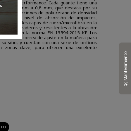
ción SPIDI Performance. Cada guante tiene una
bra de 0,6 mm a 0,8 mm, que destaca por su
. Las protecciones de poliuretano de densidad
umentan el nivel de absorción de impactos,
 de múltiples capas de cuero/microfibra en la
s sean duraderos y resistentes a la abrasión:
icados según la norma EN 13594:2015 KP. Los
resistente correa de ajuste en la muñeca para
u sitio, y cuentan con una serie de orificios
n zonas clave, para ofrecer una excelente
Mantenimiento
CTO