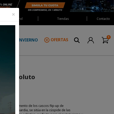
×
Red Castrol
Tiendas
Contacto
INVIERNO
OFERTAS
N
-6 Assoluto
es en el segmento de los cascos flip-up de
gía de vanguardia, se sitúa en la cúspide de las