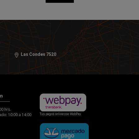
Las Condes 7520
ón
00 hrs.
do: 10:00 a 14:00
Tus pagos online con WebPay