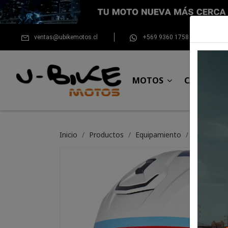
ventas@ubikemotos.cl
+569 9360 1758
MOTOS
CASCOS
Inicio
Productos
Equipamiento
Casco Nol