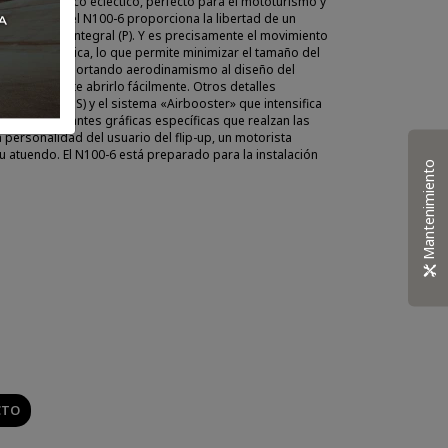
sátil. Un casco ecléctico, perfecto para el mototurismo y
 mentonera del N100-6 proporciona la libertad de un
n de un casco integral (P). Y es precisamente el movimiento
yectoria elíptica, lo que permite minimizar el tamaño del
stá abierta, aportando aerodinamismo al diseño del
Action permite abrirlo fácilmente. Otros detalles
 ajustable (VPS) y el sistema «Airbooster» que intensifica
an creado variantes gráficas específicas que realzan las
a personalidad del usuario del flip-up, un motorista
u atuendo. El N100-6 está preparado para la instalación
Mantenimiento
CTO