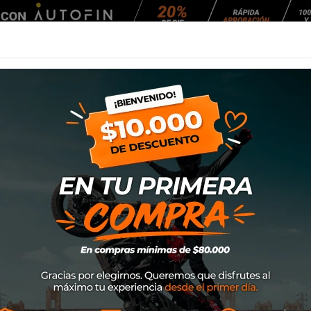
Agendar Mantención
EQUIPAMIENTO
NEUMÁTICOS
MANTENCIÓ
an N100-6 Assoluto
Casco Nolan N100
SKU
N16001842347
$499.000
El N100-6 establece nuevos estándar
policarbonato. Diseñado con tecnolo