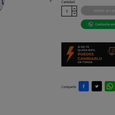

Cantidad
Añadir al car
Contacta un
Compartir