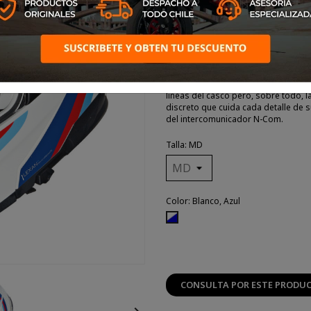
prestaciones exigidas a un casco ver
también ideal para el uso diario. La
casco abierto (o J) con la protecció
de rotación de la mentonera, con tra
área frontal cuando la mentonera e
N100-6. El sistema de apertura Dual 
orientados al confort son el parasol
el flujo de aire. Para el N100-6 se h
líneas del casco pero, sobre todo, l
discreto que cuida cada detalle de s
del intercomunicador N-Com.
Talla: MD
Color: Blanco, Azul
Blanco,
Azul
CONSULTA POR ESTE PRODU