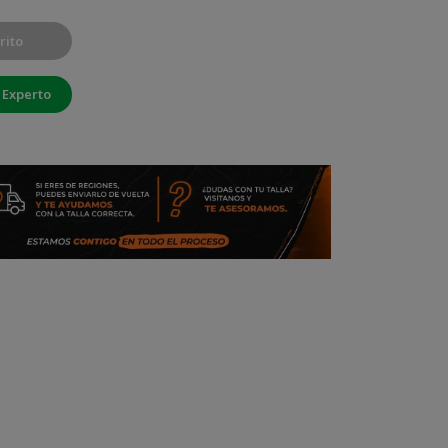
rito
 Experto