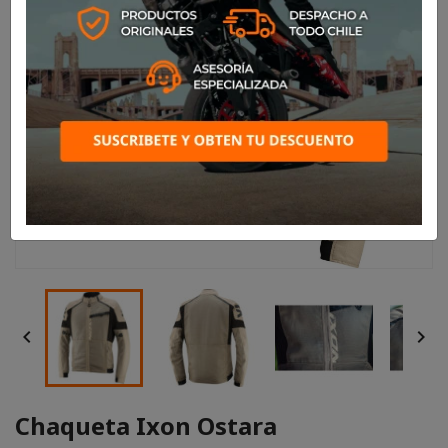


Chaqueta Ixon Ostara