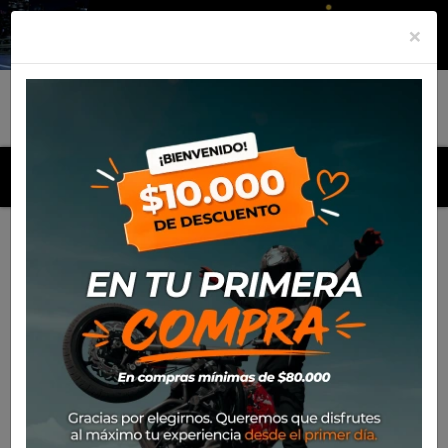
×
MENU
Inicio
Productos
Equipamiento
Chaqueta Ixon Ostara