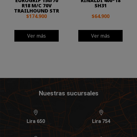
EUROGRIP 150/70
RINALDI 400*18
R18 M/C 70V
SH31
TRAILHOUND STR
$174.900
$64.900
Ver más
Ver más
Nuestras sucursales
Lira 650
Lira 754