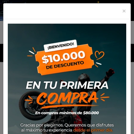
×
MENU
Inicio
Productos
Neumáticos
NEUMATICO EUROGRIP
130/80 R17 M/C 65H TRAILHOUND SCR TL