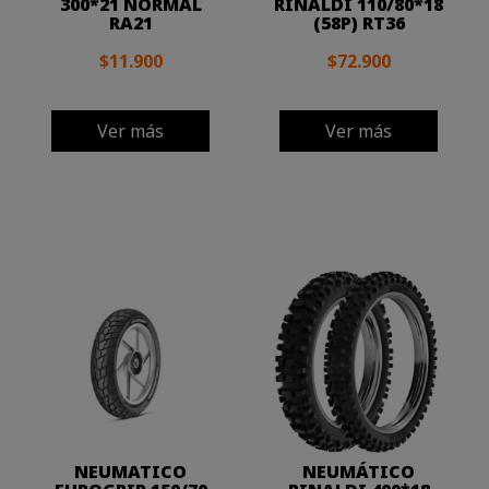
300*21 NORMAL
RINALDI 110/80*18
RA21
(58P) RT36
$11.900
$72.900
Ver más
Ver más
NEUMATICO
NEUMÁTICO