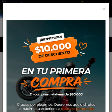
×
MENU
Inicio
Productos
Steel Rack SW Motech Kawasaki Versys
650 (2015-16)