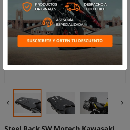


Steel Rack SW Motech Kawasaki