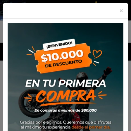
×
MENU
Inicio
Productos
Neumatico Rinaldi 110/90-17 RT36 CAP.
B (60P)