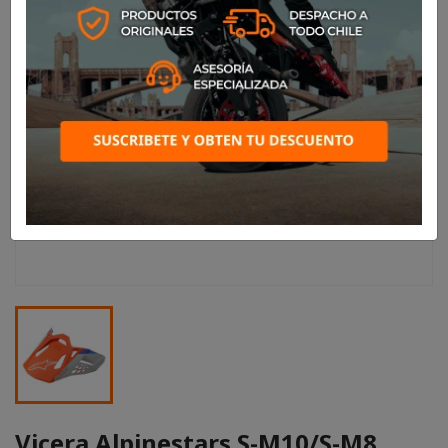
Vicera Alpinestars S-M10/S-M8