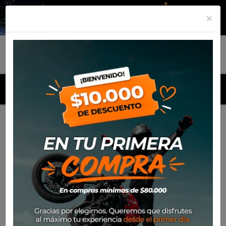
×
MENU
Inicio
Productos
Vicera Alpinestars S-M10/S-M8 Solid
(Naranjo)