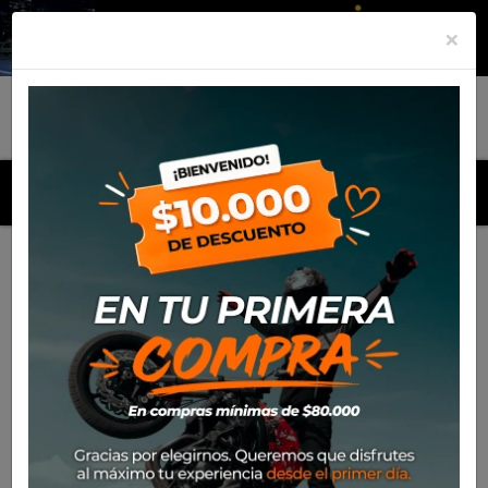
×
MENU
Inicio
Productos
Gorro Alpinestars Ride 4.0 Trucker