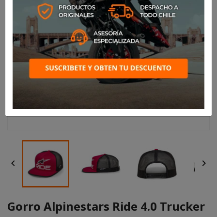


Gorro Alpinestars Ride 4.0 Trucker