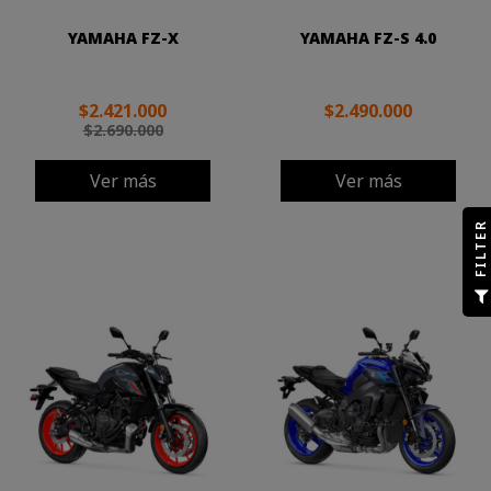
YAMAHA FZ-X
YAMAHA FZ-S 4.0
$2.421.000
$2.490.000
$2.690.000
Ver más
Ver más
R
F
I
L
T
E