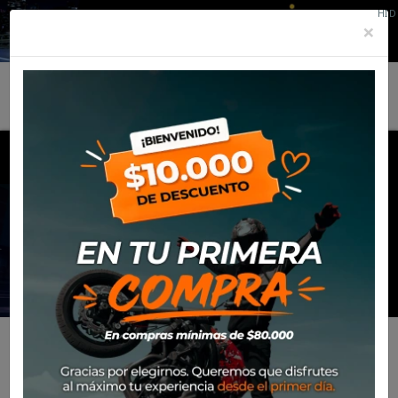
HID
×
MENU
MOTOS
Inicio
Productos
Motos