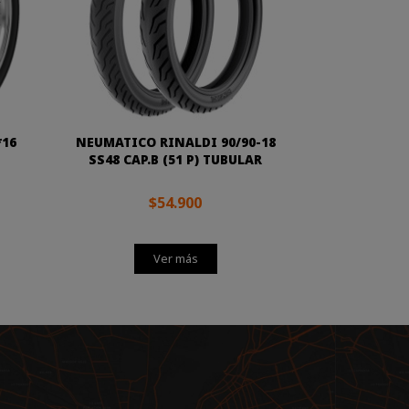
*16
NEUMATICO RINALDI 90/90-18
SS48 CAP.B (51 P) TUBULAR
$54.900
Ver más