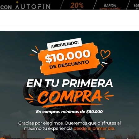
Agendar Mantención
EQUIPAMIENTO
NEUMÁTICOS
MANTENCIÓ
 EUROGRIP 120/90-17 64S TL TRAILHOUND SCR
NEUMATICO EUROG
TRAILHOUND SC
SKU
3MCY81297SCR11
$105.000
TrailHound SCR