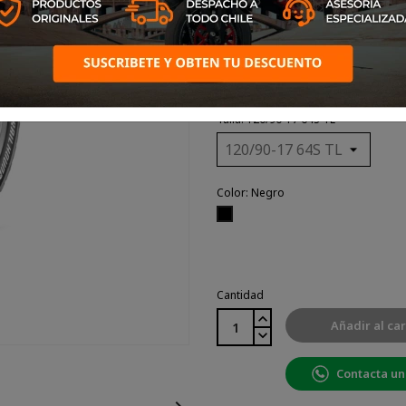
¡No hay mejor momento que e
Trailhound SCR pone
a todos los motociclistas al d
modernas,
manteniendo su encanto origi
Talla: 120/90-17 64S TL
Color: Negro
Negro
Cantidad
Añadir al car
Contacta un