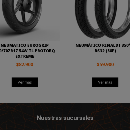
NEUMATICO EUROGRIP
NEUMÁTICO RINALDI 350
0/70ZR17 54W TL PROTORQ
BS32 (58P)
EXTREME
$82.900
$59.900
Ver más
Ver más
Nuestras sucursales