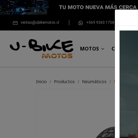
ventas@ubikemotos.cl
+569 9360 1758
MOTOS
CASCOS
Inicio
Productos
Neumáticos
NEUMATICO