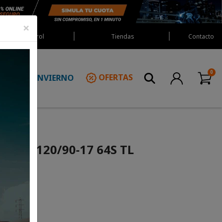
×
Red Castrol
Tiendas
Contacto
INVIERNO
OFERTAS
N
RIP 120/90-17 64S TL
R