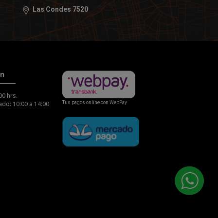
Las Condes 7520
ón
00 hrs.
do: 10:00 a 14:00
Tus pagos online con WebPay