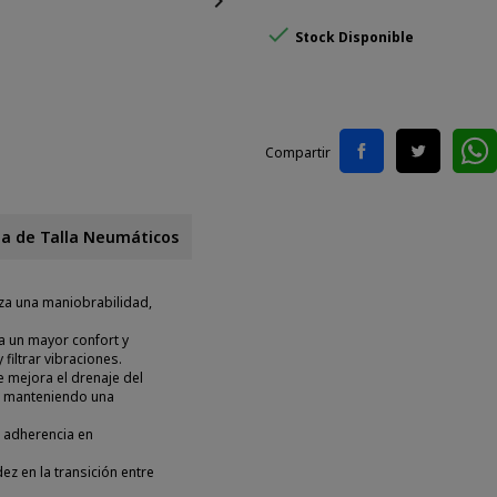


Stock Disponible
Compartir
la de Talla Neumáticos
iza una maniobrabilidad,
ra un mayor confort y
filtrar vibraciones.
 mejora el drenaje del
o, manteniendo una
 adherencia en
dez en la transición entre